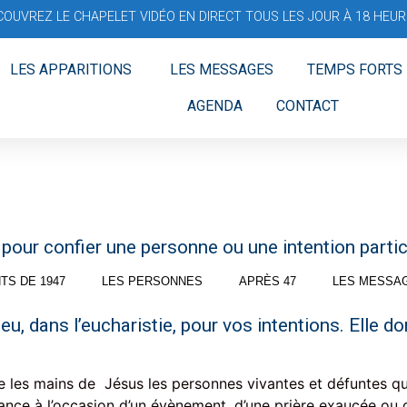
COUVREZ LE CHAPELET VIDÉO EN DIRECT TOUS LES JOUR À 18 HEURE
LES APPARITIONS
LES MESSAGES
TEMPS FORTS
AGENDA
CONTACT
pour confier une personne ou une intention particu
TS DE 1947
LES PERSONNES
APRÈS 47
LES MESSA
eu, dans l’eucharistie, pour vos intentions. Elle
 les mains de Jésus les personnes vivantes et défuntes qu
issance à l’occasion d’un évènement, d’une prière exaucée ou