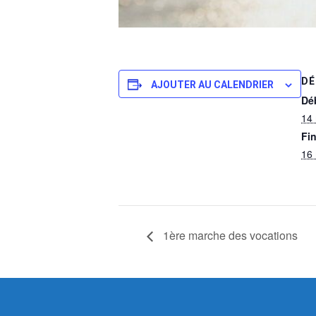
DÉ
AJOUTER AU CALENDRIER
Dé
14
Fin
16
1ère marche des vocations