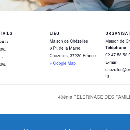
TAILS
LIEU
ORGANISA
Maison de Chézelles
Maison de Ch
but :
Téléphone
6 Pl. de la Mairie
 mai
02 47 58 52 
Chezelles
,
37220
France
 :
E-mail
+ Google Map
 mai
chezelles@e
rg
40ème PELERINAGE DES FAMILLES