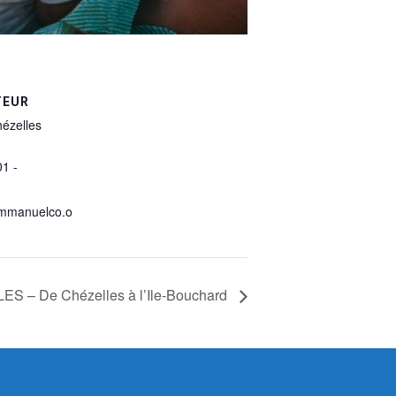
TEUR
ézelles
01 -
mmanuelco.o
 – De Chézelles à l’Ile-Bouchard