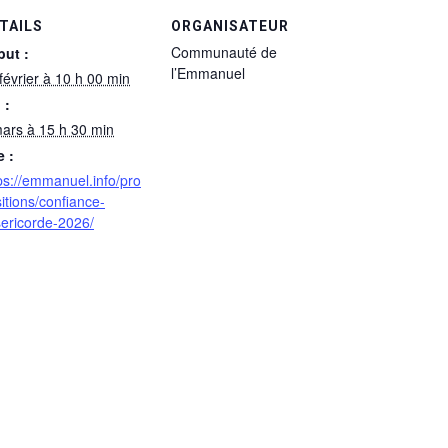
TAILS
ORGANISATEUR
Communauté de
but :
l’Emmanuel
février à 10 h 00 min
 :
ars à 15 h 30 min
e :
ps://emmanuel.info/pro
itions/confiance-
ericorde-2026/