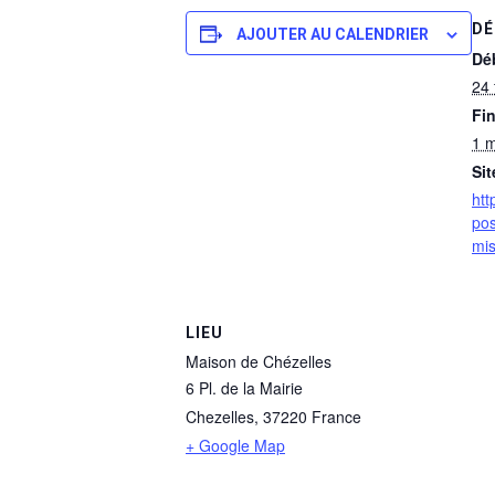
DÉ
AJOUTER AU CALENDRIER
Dé
24 
Fin
1 m
Sit
htt
pos
mis
LIEU
Maison de Chézelles
6 Pl. de la Mairie
Chezelles
,
37220
France
+ Google Map