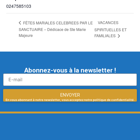
0247585103
VACANCES
FÊTES MARIALES CELEBREES PAR LE
SANCTUAIRE – Dédicace de Ste Marie
SPIRITUELLES ET
Majeure
FAMILIALES
Abonnez-vous à la newsletter !
ENVOYER
En vous abonnant à notre newsletter, vous acceptez notre politique de confidentialité.