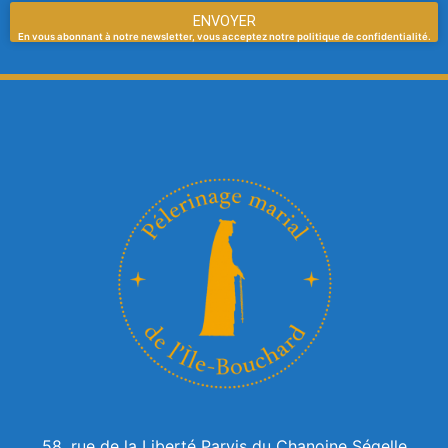
ENVOYER
En vous abonnant à notre newsletter, vous acceptez notre politique de confidentialité.
58, rue de la Liberté Parvis du Chanoine Ségelle