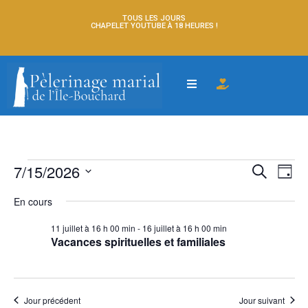
TOUS LES JOURS
CHAPELET YOUTUBE À 18 HEURES !
Na
7/15/2026
Recherch
RECHERCH
JOUR
et
Sélectionnez
de
une
navigatio
En cours
date.
vu
de
11 juillet à 16 h 00 min
-
16 juillet à 16 h 00 min
vues
Év
Vacances spirituelles et familiales
Évèneme
Jour précédent
Jour suivant