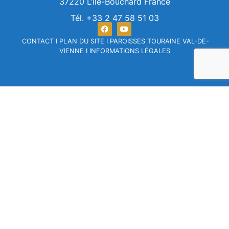
37220 L’Ile-Bouchard France
Tél. +33 2 47 58 51 03
CONTACT
I
PLAN DU SITE
I
PAROISSES TOURAINE VAL-DE-
VIENNE
I
INFORMATIONS LÉGALES